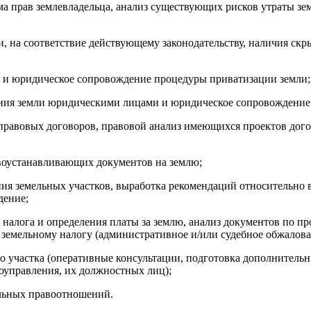
ма прав землевладельца, анализ существующих рисков утраты зе
и, на соответствие действующему законодательству, наличия скр
и и юридическое сопровождение процедуры приватизации земли;
ения земли юридическими лицами и юридическое сопровождение
-правовых договоров, правовой анализ имеющихся проектов дого
воустанавливающих документов на землю;
ния земельных участков, выработка рекомендаций относительно 
дение;
о налога и определения платы за землю, анализ документов по 
о земельному налогу (административное и/или судебное обжало
о участка (оперативные консультации, подготовка дополнитель
моуправления, их должностных лиц);
ельных правоотношений.