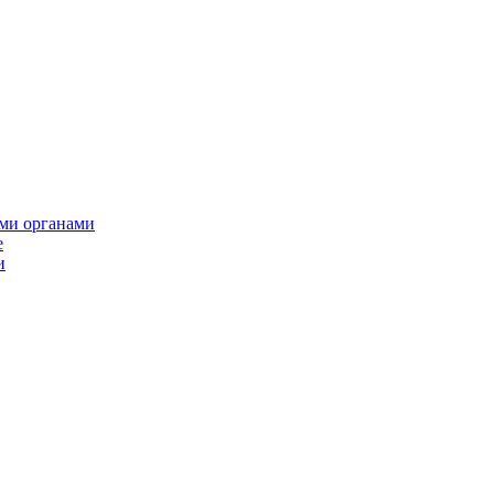
ми органами
е
и