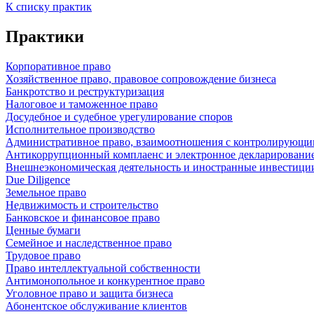
К списку практик
Практики
Корпоративное право
Хозяйственное право, правовое сопровождение бизнеса
Банкротство и реструктуризация
Налоговое и таможенное право
Досудебное и судебное урегулирование споров
Исполнительное производство
Административное право, взаимоотношения с контролирующи
Антикоррупционный комплаенс и электронное декларировани
Внешнеэкономическая деятельность и иностранные инвестици
Due Diligence
Земельное право
Недвижимость и строительство
Банковское и финансовое право
Ценные бумаги
Семейное и наследственное право
Трудовое право
Право интеллектуальной собственности
Антимонопольное и конкурентное право
Уголовное право и защита бизнеса
Абонентское обслуживание клиентов