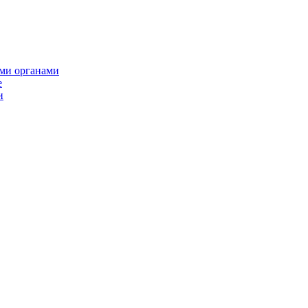
ми органами
е
и