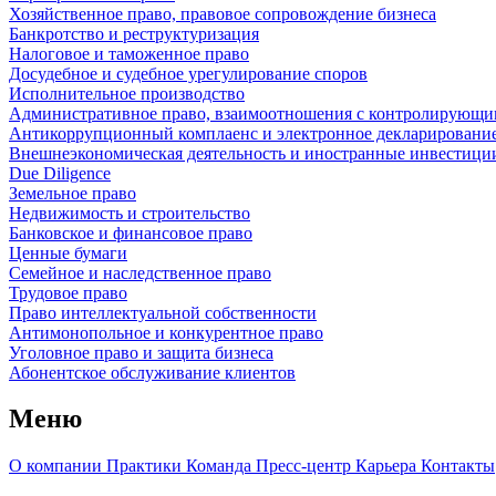
Хозяйственное право, правовое сопровождение бизнеса
Банкротство и реструктуризация
Налоговое и таможенное право
Досудебное и судебное урегулирование споров
Исполнительное производство
Административное право, взаимоотношения с контролирующи
Антикоррупционный комплаенс и электронное декларировани
Внешнеэкономическая деятельность и иностранные инвестици
Due Diligence
Земельное право
Недвижимость и строительство
Банковское и финансовое право
Ценные бумаги
Семейное и наследственное право
Трудовое право
Право интеллектуальной собственности
Антимонопольное и конкурентное право
Уголовное право и защита бизнеса
Абонентское обслуживание клиентов
Меню
О компании
Практики
Команда
Пресс-центр
Карьера
Контакты