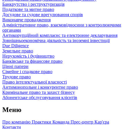
Банкрутство і реструктуризація
Податкове та митне право
Досудове та судове врегулювання спорів
Виконавче провадження
Адміністративне право, взаємовідносини з контролюючими
органами
Антикорупційний комплаєнс та електронне декларування
Зовнішньоекономічна діяльність та іноземні інвестиції
Due Diligence
Земельне право
Нерухомість і будівництво
Банківське та фінансове право
Цінні папери
Сімейне і спадкове право
Трудове право
Право інтелектуальної власності
Антимонопольне і конкурентне право
Кримінальне право та захист бізнесу
Абонентське обслуговування клієнтів
Меню
Про компанію
Практики
Команда
Прес-центр
Кар'єра
Контакти