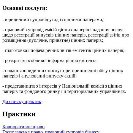
Основні послуги:
- юридичний супровід угод із цінними паперами;
- правовий супровід емісій цінних паперів і надання послуг
щодо реєстрації випусків цінних паперів, реєстрації звітів про
розміщення (публічне, приватне) цінних паперів;
- підготовка і подача річних звітів емітентів цінних паперів;
- розкриття особливої інформації про емітента;
- надання юридичних послуг при припиненні обігу цінних
паперів і анулюванні випуску акцій;
- представництво інтересів у Національній комісії з цінних
паперів та фондового ринку і її територіальних управліннях.
До списку практик
Практики
Корпоративне право
Господарське право, правовий супровід бізнесу