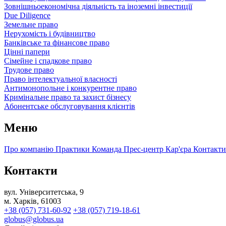
Зовнішньоекономічна діяльність та іноземні інвестиції
Due Diligence
Земельне право
Нерухомість і будівництво
Банківське та фінансове право
Цінні папери
Сімейне і спадкове право
Трудове право
Право інтелектуальної власності
Антимонопольне і конкурентне право
Кримінальне право та захист бізнесу
Абонентське обслуговування клієнтів
Меню
Про компанію
Практики
Команда
Прес-центр
Кар'єра
Контакти
Контакти
вул. Університетська, 9
м. Харків, 61003
+38 (057) 731-60-92
+38 (057) 719-18-61
globus@globus.ua