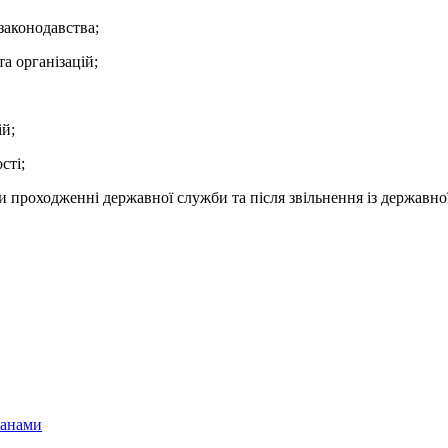
законодавства;
а організацій;
ій;
сті;
и проходженні державної служби та після звільнення із державно
ганами