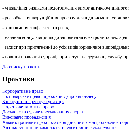
- управління ризиками недотримання вимог антикорупційного 
- розробка антикорупційних програм для підприємств, установ т
- запобігання конфлікту інтересів;
- надання консультацій щодо заповнення електронних декларац
- захист при притягненні до усіх видів юридичної відповідально
- повний правовий супровід при вступі на державну службу, пр
До списку практик
Практики
Корпоративне право
Господарське право, правовий супровід бізнесу
Банкрутство і реструктуризація
Податкове та митне право
Досудове та судове врегулювання спорів
Виконавче провадження
Адміністративне право, взаємовідносини з контролюючими ор
Антикорупційний комплаєнс та електронне декларування