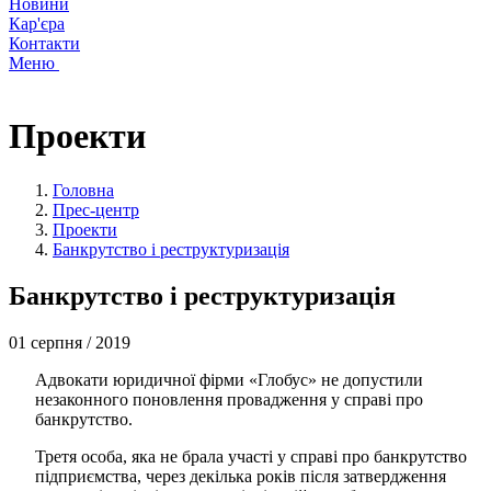
Новини
Кар'єра
Контакти
Меню
Проекти
Головна
Прес-центр
Проекти
Банкрутство і реструктуризація
Банкрутство і реструктуризація
01
серпня
/ 2019
Адвокати юридичної фірми «Глобус» не допустили
незаконного поновлення провадження у справі про
банкрутство.
Третя особа, яка не брала участі у справі про банкрутство
підприємства, через декілька років після затвердження