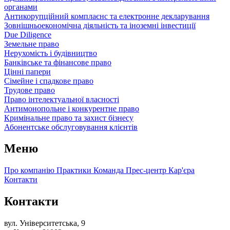
органами
Антикорупційний комплаєнс та електронне декларування
Зовнішньоекономічна діяльність та іноземні інвестиції
Due Diligence
Земельне право
Нерухомість і будівництво
Банківське та фінансове право
Цінні папери
Сімейне і спадкове право
Трудове право
Право інтелектуальної власності
Антимонопольне і конкурентне право
Кримінальне право та захист бізнесу
Абонентське обслуговування клієнтів
Меню
Про компанію
Практики
Команда
Прес-центр
Кар'єра
Контакти
Контакти
вул. Університетська, 9