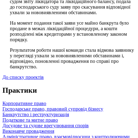
судом звіту ліквідатора та ліквідаційного балансу, подала
до господарського суду заяву про скасування відповідної
ухвали за нововиявленими обставинами.
На момент подання такої заяви усе майно банкрута було
продане в межах ліквідаційної процедури, а кошти
розподілені між кредиторами у встановленому законом
порядку.
Результатом роботи нашої команди стала відмова заявнику
у перегляді ухвали за нововиявленими обставинами і,
відповідно, поновленні провадження по справі про
банкрутство.
До списку проектів
Практики
Корпоративне право
Господарське право, правовий супровід бізнесу
Банкрутство і реструктуризація
Податкове та митне право
Досудове та судове врегулювання спорів
Виконавче провадження
Адміністративне право, взаємовідносини з контролюючими